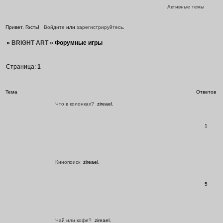
Активные темы
Привет, Гость!
Войдите
или
зарегистрируйтесь
.
»
BRIGHT ART
»
Форумные игры
Страница:
1
Форумные игры
Тема
Ответов
Что в колонках?
zireael.
1
Кинопоиск
zireael.
5
Чай или кофе?
zireael.