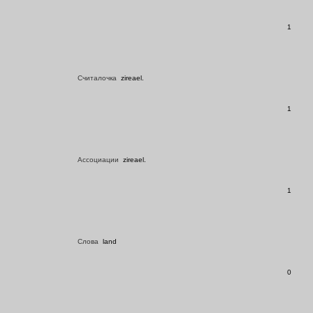
1
Считалочка
zireael.
1
Ассоциации
zireael.
1
Слова
land
0