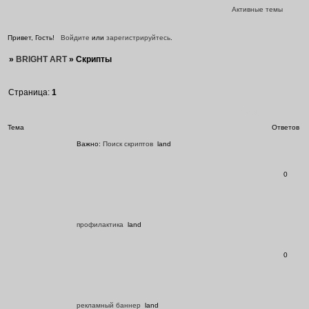
Активные темы
Привет, Гость!
Войдите
или
зарегистрируйтесь
.
»
BRIGHT ART
»
Скрипты
Страница:
1
Скрипты
Тема
Ответов
Важно:
Поиск скриптов
land
0
профилактика
land
0
рекламный баннер
land